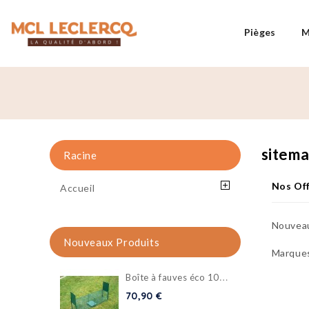
Pièges
M
sitem
Racine
Nos Of
Accueil
Nouveau
Nouveaux Produits
Marque
B
oîte à fauves éco 102x25x25cm
70,90 €