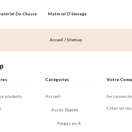
atériel De Chasse
Matériel D'élevage
Accueil
Sitemap
ap
fres
Catégories
Votre Com
x produits
Accueil
Se connecte
s
Créer un no
Accès Rapide
Pièges en X