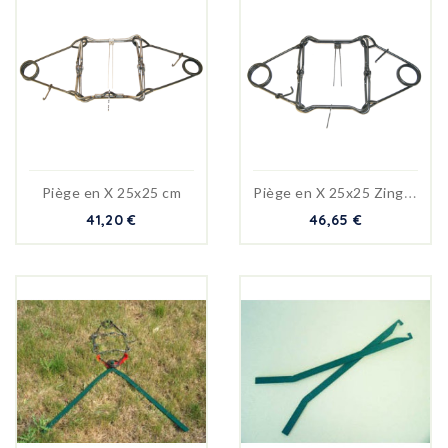
P
iège en X 25x25 Zingué noir
Piège en X 25x25 cm
41,20 €
46,65 €