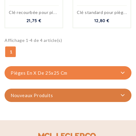
C
lé recourbée pour pièges...
C
lé standard pour pièges en...
21,75 €
12,80 €
Affichage 1-4 de 4 article(s)
1
Pièges En X De 25x25 Cm
Nouveaux Produits