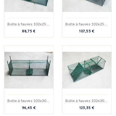
B
oîte à fauves 102x25x25cm
B
oîte à fauves 102x25x25cm...
88,75 €
107,55 €
B
oîte à fauves 102x30x30 cm
B
oîte à fauves 102x30x30...
96,45 €
123,35 €