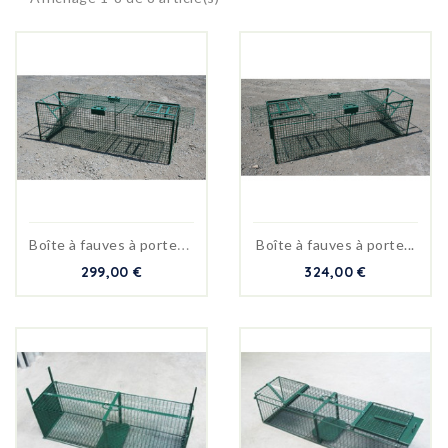
B
oîte à fauves à portes...
Boîte à fauves à porte...
299,00 €
324,00 €