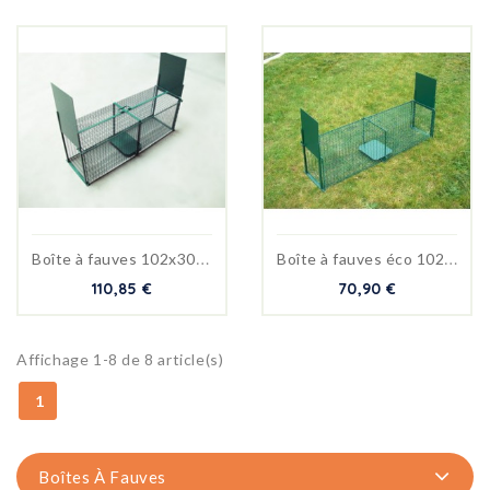
B
oîte à fauves 102x30x35 cm
B
oîte à fauves éco 102x25x25cm
110,85 €
70,90 €
Affichage 1-8 de 8 article(s)
1
Boîtes À Fauves