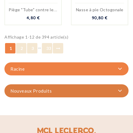
P
iège "Tube" contre les taupes
Nasse à pie Octogonale
4,80 €
90,80 €
Affichage 1-12 de 394 article(s)
…
1
2
3
33
Racine
Nouveaux Produits