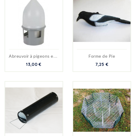
A
breuvoir à pigeons en...
Forme de Pie
13,00 €
7,25 €