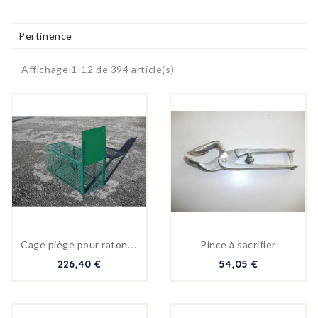
Pertinence
Affichage 1-12 de 394 article(s)
C
age piège pour raton laveur.
Pince à sacrifier
226,40 €
54,05 €