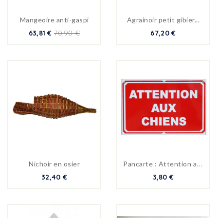
Mangeoire anti-gaspi
Agrainoir petit gibier...
63,81 €
70,90 €
67,20 €
P
ancarte : Attention au chien
Nichoir en osier
32,40 €
3,80 €