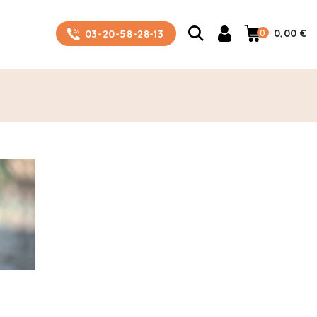
0
0,00 €
03-20-58-28-13