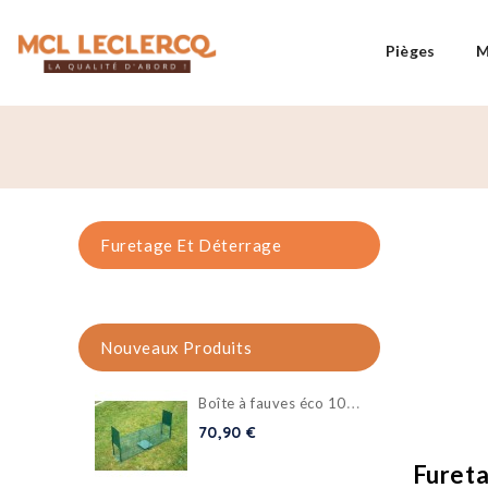
Pièges
M
Furetage Et Déterrage
Nouveaux Produits
B
oîte à fauves éco 102x25x25cm
70,90 €
Furet