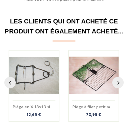
LES CLIENTS QUI ONT ACHETÉ CE
PRODUIT ONT ÉGALEMENT ACHETÉ...
P
iège en X 13x13 simple...
P
iège à filet petit modèle
12,65 €
70,95 €