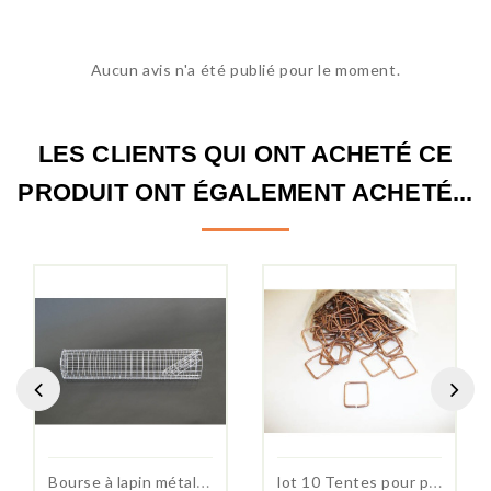
Aucun avis n'a été publié pour le moment.
LES CLIENTS QUI ONT ACHETÉ CE
PRODUIT ONT ÉGALEMENT ACHETÉ...
B
ourse à lapin métallique
l
ot 10 Tentes pour piège à...