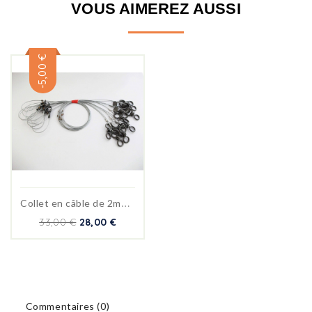
VOUS AIMEREZ AUSSI
-5,00 €
C
ollet en câble de 2mm lot...
33,00 €
28,00 €
Commentaires (0)