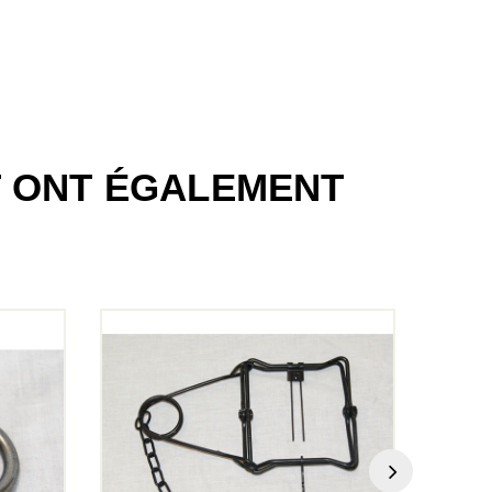
T ONT ÉGALEMENT
L