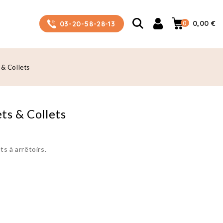
0
0,00 €
03-20-58-28-13
 & Collets
ts & Collets
ts à arrêtoirs.