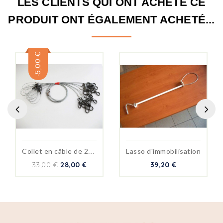
LES CLIENTS QUI ONT ACHETÉ CE
PRODUIT ONT ÉGALEMENT ACHETÉ...
-5,00 €
C
ollet en câble de 2mm lot...
Lasso d'immobilisation
33,00 €
28,00 €
39,20 €