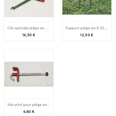
C
lé spéciale piège en X 13x13
S
upport piège en X 13x13cm
16,30 €
12,50 €
S
écurité pour piège en X de...
6,80 €