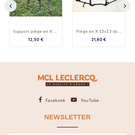
Rupture De Stock
S
upport piège en X 13x13cm
P
iège en X 13x13 double...
12,50 €
21,80 €
Facebook
YouTube
NEWSLETTER