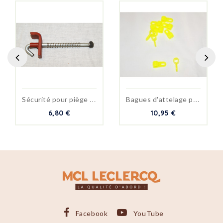
S
écurité pour piège en X de...
B
agues d'attelage pour...
6,80 €
10,95 €
Facebook
YouTube