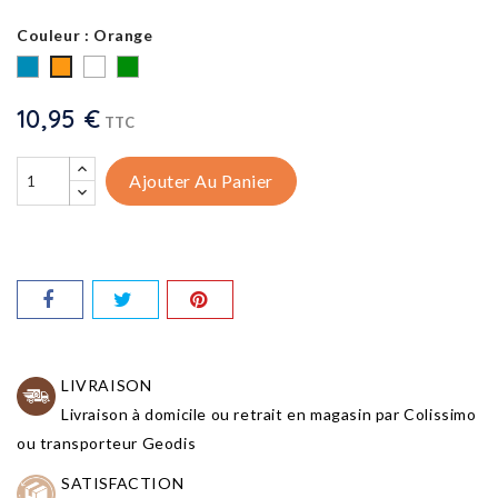
Couleur : Orange
Blanc
Vert
Bleu
Blanc
Vert
Orange
et
et
10,95 €
TTC
Orange
Bleu
Ajouter Au Panier
LIVRAISON
Livraison à domicile ou retrait en magasin par Colissimo
ou transporteur Geodis
SATISFACTION