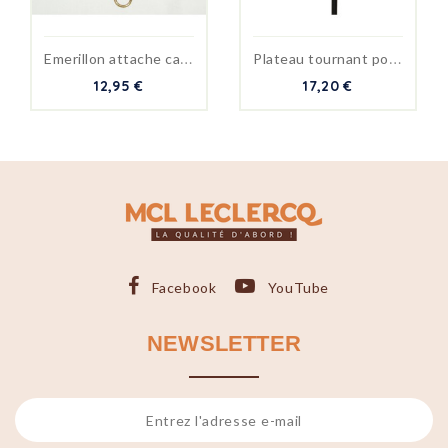
E
merillon attache canard en...
P
lateau tournant pour...
12,95 €
17,20 €
Facebook
YouTube
NEWSLETTER