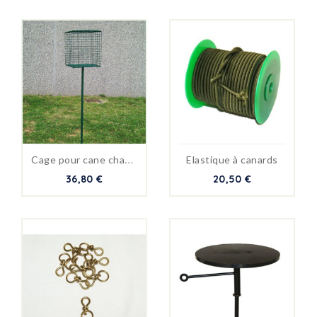
C
age pour cane chanteuse
Elastique à canards
36,80 €
20,50 €